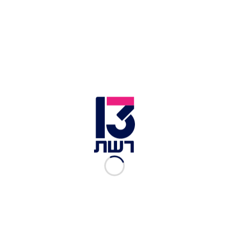
"בתשעה באב שעבר, רוחות פילוג ופירוד נשבו בכל
מקום, ליבו אש, איימו להצית מלחמה בינינו, בתוככי
הבית. רוחות של התלהמות, אלימות והשתלחות,
כמעט והמיטו חורבן על הבית האהוב הזה, כמעט שלחו
יד איש באחיו. אני רואה בחשש גדול את רוחות
הפלגנות המסוכנות האלה, כשהן שבות אלינו גם
כעת", אמר הנשיא.