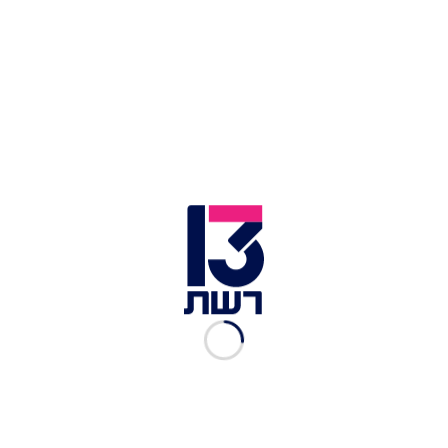
ד"ר חן קוגל, מנהל המכון הלאומי לרפואה משפטית | צילום: יוסי
אלוני, פלאש 90