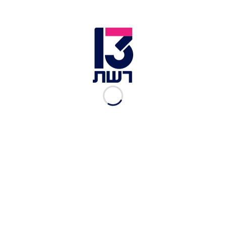
דבר היעלמותם של השניים דווח על-ידי אחותה של
לופז, ג'וני, שהגישה תלונה במשטרה המקומית לאחר
שלא הצליחה ליצור קשר עמם. בני הזוג התגוררו