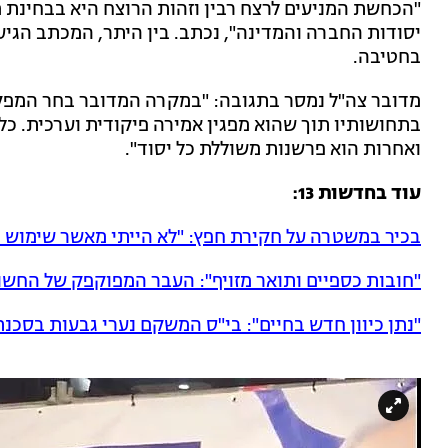
"הכחשת המניעים לרצח רבין וזהות הרוצח היא בבחינת 
יסודות החברה והמדינה", נכתב. בין היתר, המכתב הגיע
בחטיבה.
מדובר צה"ל נמסר בתגובה: "במקרה המדובר בחר המפקד
בתחושותיו תוך שהוא מפגין אמירה פיקודית וערכית. כל נ
ואחרות הוא פרשנות משוללת כל יסוד".
עוד בחדשות 13:
בכיר במשטרה על חקירת חפץ: "לא הייתי מאשר שימוש ב
"חובות כספיים ותואר מזויף": העבר המפוקפק של החש
"נתן כיוון חדש בחיים": בי"ס המשקם נערי גבעות בסכנת