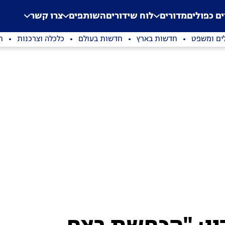
.
Application error: a clien
ים כפולים
מדורים
לוח שידורים
השותפים
צרו קשר
ים ומשפט
חדשות בארץ
חדשות בעולם
כלכלה וצרכנות
ת