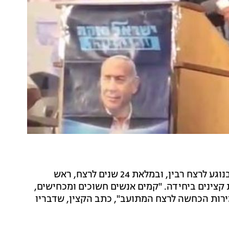
של ד"ר מרדכי קידר בנוגע לרצח רבין, ובמלאת 24 שנים לרצח, ראש
צינים ביחידה. "קמים אנשים חשוכים ומכחישים,
מירות הכחשה לרצח המתועב", כתב הקצין, שדבריו