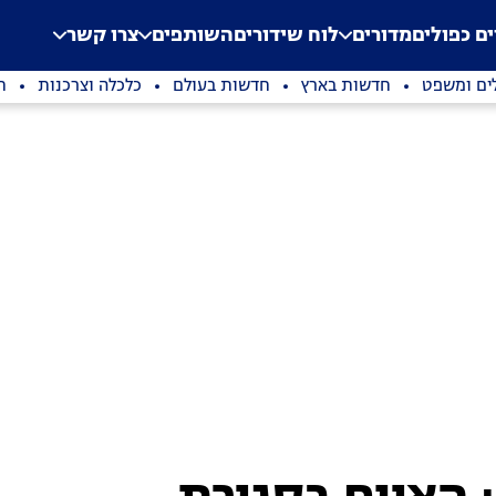
.
Application error: a clien
ים כפולים
מדורים
לוח שידורים
השותפים
צרו קשר
ים ומשפט
חדשות בארץ
חדשות בעולם
כלכלה וצרכנות
ת