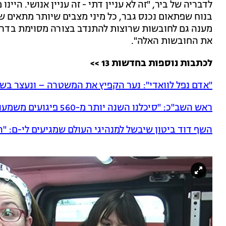
לדבריה של ביר, "זה לא עניין דתי - זה עניין אנושי. היי
בנוח שפתאום נכנס גבר, כל מיני מצבים שיותר מתאים שת
מענה גם לחובשות שרוצות להתנדב בצורה מסוימת בדרך 
את החובשות האלה".
לכתבות נוספות בחדשות 13 >>
"אדם נפל לוואדי": נער הקפיץ את המשטרה – ונעצר בשל
ראש השב"כ: "‏סיכלנו השנה יותר מ-560 פיגועים משמעותיים"
השף דוד ביטון שיבשל למנהיגי העולם שמגיעים לי-ם: "