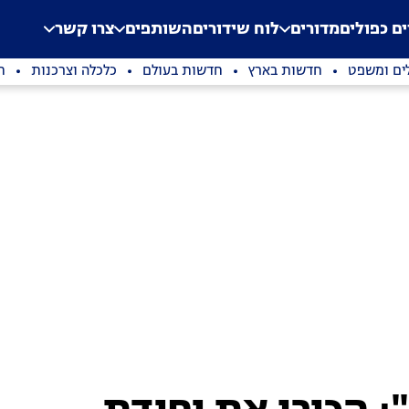
.
Application error: a clien
ים כפולים
מדורים
לוח שידורים
השותפים
צרו קשר
ים ומשפט
חדשות בארץ
חדשות בעולם
כלכלה וצרכנות
ת