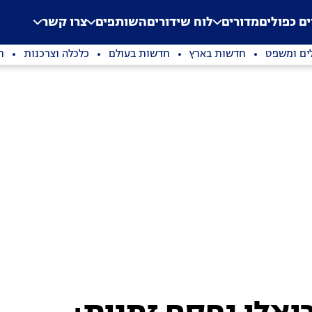
.
Application error: a clien
ים כפולים
מדורים
לוח שידורים
השותפים
צרו קשר
ים ומשפט
חדשות בארץ
חדשות בעולם
כלכלה וצרכנות
ת