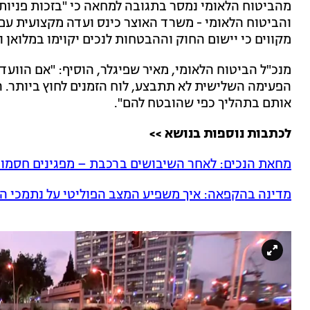
מהביטוח הלאומי נמסר בתגובה למחאה כי "בזכות פניות ח
והביטוח הלאומי - משרד האוצר כינס ועדה מקצועית עם כ
מקווים כי יישום החוק וההבטחות לנכים יקוימו במלואן ו
מנכ"ל הביטוח הלאומי, מאיר שפיגלר, הוסיף: "אם הווע
הפעימה השלישית לא תתבצע, לוח הזמנים לחוץ ביותר. ה
אותם בתהליך כפי שהובטח להם".
לכתבות נוספות בנושא >>
מחאת הנכים: לאחר השיבושים ברכבת – מפגינים חסמו ג
מדינה בהקפאה: איך משפיע המצב הפוליטי על נתמכי ה