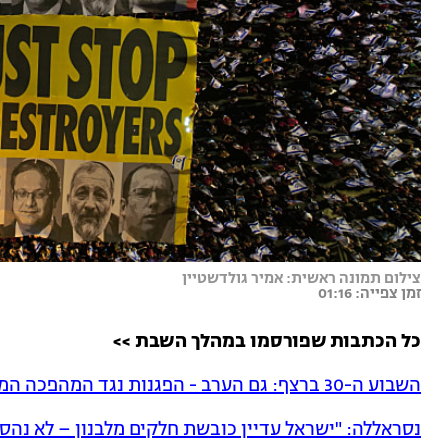
צילום תמונה ראשית: אמיר גולדשטיין
זמן צפייה: 01:16
כל הכתבות שפורסמו במהלך השבת >>
השבוע ה-30 ברצף: גם הערב - הפגנות נגד המהפכה המשפטית
נסראללה: "ישראל עדיין כובשת חלקים מלבנון – לא נהס