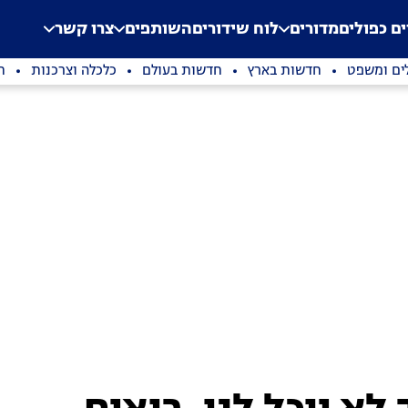
.
Application error: a clien
ים כפולים
מדורים
לוח שידורים
השותפים
צרו קשר
ים ומשפט
חדשות בארץ
חדשות בעולם
כלכלה וצרכנות
ת