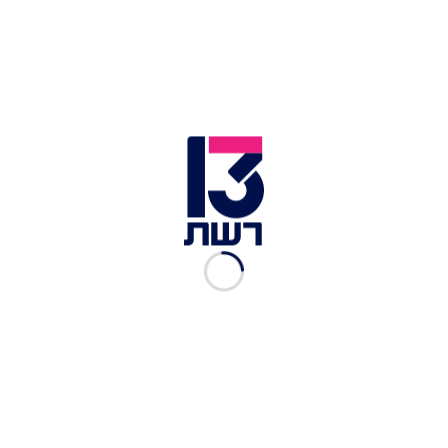
זירת התאונה בחיפה | צילום: תיעוד מבצעי מד"א
מוקדם יותר
נהרגה תינוקת כבת שנה בתאונת דרכים
בנגב
. היא הובאה למרפאה מקומית בכפר ביר הדאג'
כשהיא מחוסרת הכרה, וצוותי רפואה ביצעו בה
פעולות החייאה - אך בסופן נאלצו לקבוע את מותה.
פראמדיק מד"א לואי מנוע סיפר: "כשהגענו למרפאה