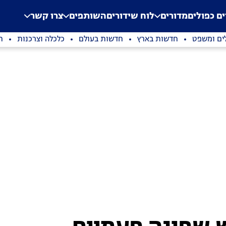
.
Application error: a clien
ים כפולים
מדורים
לוח שידורים
השותפים
צרו קשר
ים ומשפט
חדשות בארץ
חדשות בעולם
כלכלה וצרכנות
ת