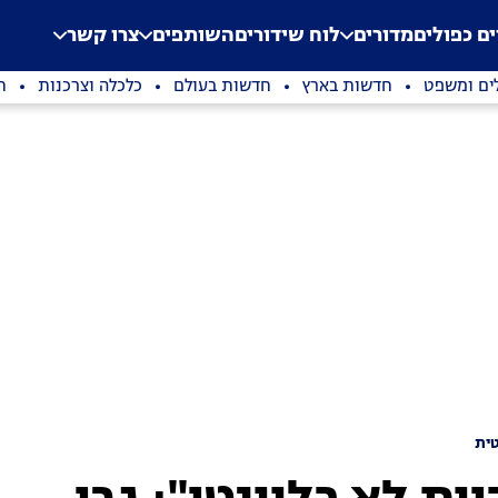
.
Application error: a clien
ים כפולים
מדורים
לוח שידורים
השותפים
צרו קשר
ים ומשפט
חדשות בארץ
חדשות בעולם
כלכלה וצרכנות
ת
ית