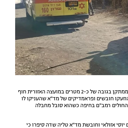
נער בן 13 נפצע קשה אחר הצהריים (שלישי) לאחר שנפל ממתקן בגובה של כ-2 מטרים במועצה האזורית חוף
וזעקו חובשים ופראמדיקים של מד"א שהעניקו לו
ית החולים רמב"ם בחיפה כשהוא סובל מחבלה
יוסי אזולאי וחובשת מד"א טליה שדה סיפרו כי