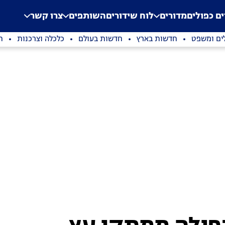
.
Application error: a clien
ים כפולים
מדורים
לוח שידורים
השותפים
צרו קשר
ים ומשפט
חדשות בארץ
חדשות בעולם
כלכלה וצרכנות
ת