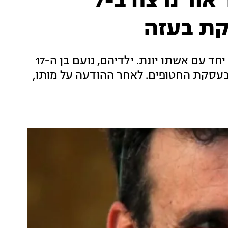
קיבוץ בארי הודיע: דרור אור נרצח ב-7
קת בעזה
אור, בן 48 במותו, נרצח בביתו בשבת השחורה, יחד עם אשתו יונת. ילדיהם, נועם בן ה-17
 ושוחררו בעסקת החטופים. לאחר ההודעה על מותו,