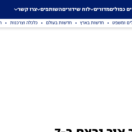
.
Application error: a clien
ים כפולים
מדורים
לוח שידורים
השותפים
צרו קשר
ים ומשפט
חדשות בארץ
חדשות בעולם
כלכלה וצרכנות
ת