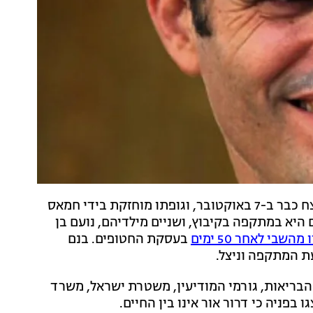
קיבוץ בארי הודיע הערב (חמישי) כי החטוף דרור אור נרצח כבר ב-7 באוקטובר, וגופתו מוחזקת בידי חמאס
תו יונת נרצחה גם היא במתקפה בקיבוץ, ושניים מילדיהם, נועם בן
השבי לאחר 50 ימים
בעסקת החטופים. בנם
בריאות, גורמי המודיעין, משטרת ישראל, משרד
פניה כי דרור אור אינו בין החיים.