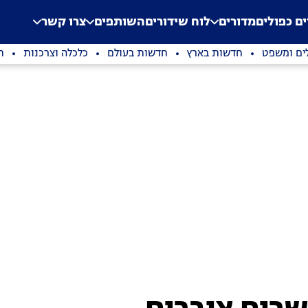
.
Application error: a clien
ים כפולים
מדורים
לוח שידורים
השותפים
צרו קשר
ים ומשפט
חדשות בארץ
חדשות בעולם
כלכלה וצרכנות
ת