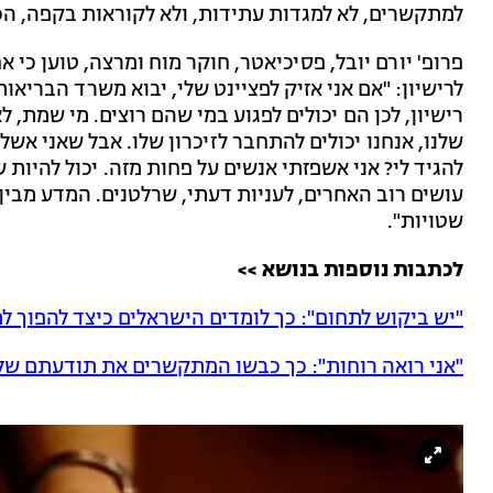
למתקשרים, לא למגדות עתידות, ולא לקוראות בקפה, הכל
פרופ' יורם יובל, פסיכיאטר, חוקר מוח ומרצה, טוען כ
לרישיון: "אם אני אזיק לפציינט שלי, יבוא משרד הבריאו
רישיון, לכן הם יכולים לפגוע במי שהם רוצים. מי שמת, 
שלנו, אנחנו יכולים להתחבר לזיכרון שלו. אבל שאני אשל
להגיד לי? אני אשפזתי אנשים על פחות מזה. יכול להיו
עושים רוב האחרים, לעניות דעתי, שרלטנים. המדע מבין
שטויות".
לכתבות נוספות בנושא >>
"יש ביקוש לתחום": כך לומדים הישראלים כיצד להפוך 
"אני רואה רוחות": כך כבשו המתקשרים את תודעתם של