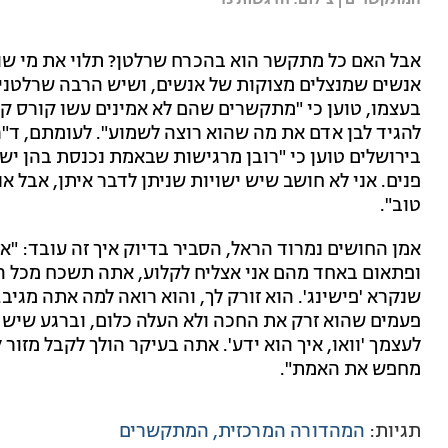
המתקשרים | צילום: חדגשות 13
אבל האם כל מתקשר הוא בהכרח שרלטן? תלוי את מי שו
אנשים שמנצלים מצוקות של אנשים, ושיש הרבה שרלטנים
בעצמו, טוען כי "מתקשרים שהם לא אמינים עשו קורס ק
להגיד לבן אדם את מה שהוא רוצה לשמוע". לעומתם, ד"ר א
בירושלים טוען כי "רובן מרגישות שבאמת נכנסת בהן יש
פנים. אני לא חושב שיש ישויות שניתן לדבר איתן, אבל
טוב".
אמן החושים נמרוד הראל, הסביר בדיוק איך זה עובד: "אם
ופתאום באחד מהם אני אצליח לקלוע, אתה תשכח מכל 
שנקרא 'פישינג'. הוא זורק לך, והוא רואה למה אתה מגי
פעמים שהוא זרק את החכה ולא העלה כלום, וברגע שיש 
לעצמך 'וואו, איך הוא ידע'. אתה בעיקר הולך לקבל מזור 
מחפש את האמת".
תגיות:
המהדורה המרכזית
המתקשרים