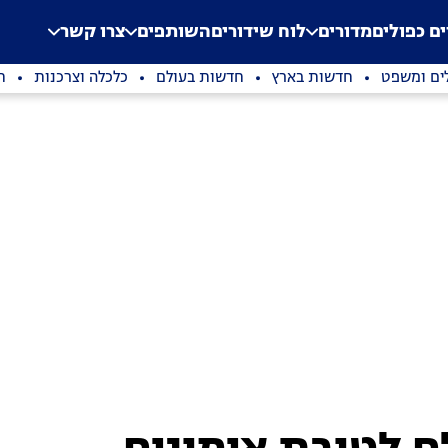
.
Application error: a clien
ים כפולים
מדורים
לוח שידורים
השותפים
צרו קשר
ים ומשפט
חדשות בארץ
חדשות בעולם
כלכלה וצרכנות
ת