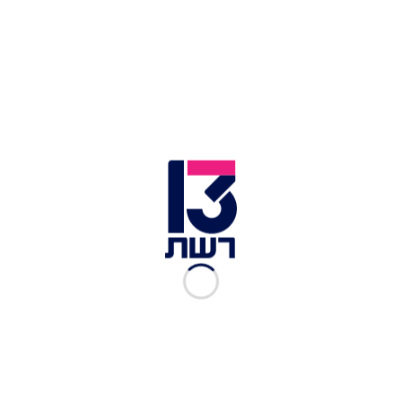
"אחרי שליאור נהרג הראו לי סרטונים שצילמו ביחידה
שלו", סיפר שלמה והוסיף: "כל חייל דיבר על עצמו אל
מול המצלמה, אך ליאור פרש הצידה והעדיף לקרוא
ספר". עובדה זו גרמה למשפחתו של ליאור להקים את
"קרן ליאור" להנצחתו, בעזרתה הוקמו 26 ספריות
בבסיסי צה"ל והוענקו מלגות לחיילים.
כתבות נוספות בחדשות 13 >>
משרד החינוך ביטל את הקייטנות לחנוכה – כמה זה
יעלה להורים?
תחקיר ראשוני: גנב הרכב שנהרג במרדף משטרתי
בי-ם – נורה בגבו
מזוודות הכביסה של אשת רה"מ והמתנות
מהטייקונים: עדות ארי הרו