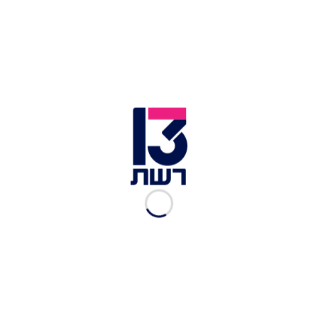
פלורנטין ויסתיים בנמל יפו.
מערך ההיסעים בסופי שבוע בגוש דן | צילום: מטרופולין גוש דן
קו 708, הקו הכחול יצא מרמת החייל, יעבור דרך עבר