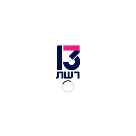
רז, אלה ויולי בן עמי בהצהרה בביה"ח איכילוב | צילום: אבשלום
ששוני, פלאש 90