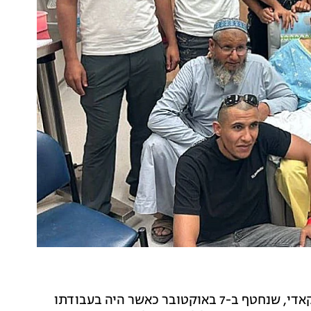
אתמול כאמור, במבצע מיוחד של צה"ל ושב"כ, חולץ אל-קאדי, שנחטף ב-7 באוקטובר כאשר היה בעבודתו