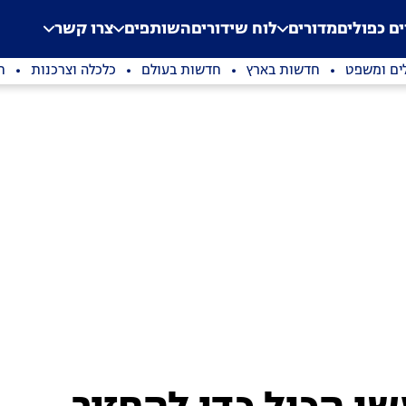
.
Application error: a clien
ים כפולים
מדורים
לוח שידורים
השותפים
צרו קשר
ים ומשפט
חדשות בארץ
חדשות בעולם
כלכלה וצרכנות
ת