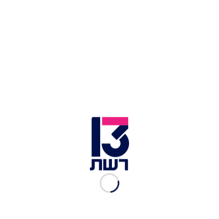
השדרנית ההולנדית מתרגשת בעת הצפייה בזכייה
למרות ההתרגשות וההפקה המורכבת, רבים מהצופים
דווקא הקדישו תשומת לב רבה לתקריות הפוליטיות
שנרשמו במהלך האירוע, כאשר שניים מרקדניה של
מדונה עלו על הבמה, כשהם אוחזים ידיים, כשאחד
מציג את דגל ישראל על גבו והשני לובש שלט ועליו
דגל פלסטין בחזית גופו. המשתמשים בטוויטר שיבחו
את חברי המשלחת האיסלנדית, שהניפו בחדר האמנים
את דגל פלסטין. עם זאת, היו גם כאלו שיצאו נגד
הבעת העמדה הפוליטית, שאינה נהוגה באירוויזיון. כך