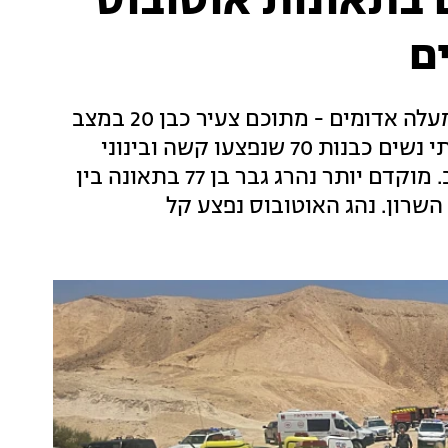
ו-12 פצועים בתאונות אוטובוס
ם
10 בני אדם נפצעו בהתהפכות אוטובוס באזור מעלה אדומים - מתוכם צעיר כבן 20 במצב
בינוני והיתר קל. זמן קצר לאחר מכן דווח על שתי נשים כבנות 70 שנפצעו קשה ובינוני
מפגיעת אוטובוס ברחוב אחד העם שבתל אביב. מוקדם יותר נהרג גבר בן 77 בתאונה בין
שרון. נהג האוטובוס נפצע קל