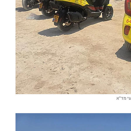
י מד"א