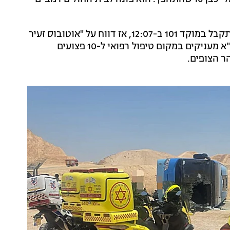
ממד"א נמסר כי הדיווח ליד מעלה אדומים על התאונה התקבל במוקד 101 ב-12:07, אז דווח על "אוטובוס זעיר
שהתהפך סמוך לנבי מוסא. חובשים ופראמדיקים של מד"א מעניקים במקום טיפול רפואי ל-10 פצועים
ר הצופים.