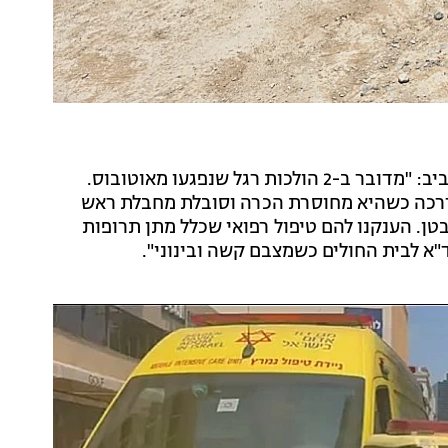
חובשי מד"א איתן גברא וערן כרמל סיפרו מהזירה בתל אביב: "מדובר ב-2 הולכות רגל שנפגעו מאוטובוס.
כבת 70 שוכבת בסמוך למדרכה כשהיא מחוסרת הכרה וסובלת מחבלת ראש
ן. הענקנו להם טיפול רפואי שכלל מתן תרופות
ד"א לבית החולים כשמצבם קשה ובינוני".