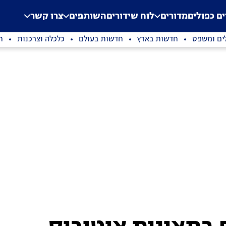
.
Application error: a clien
ים כפולים
מדורים
לוח שידורים
השותפים
צרו קשר
ים ומשפט
חדשות בארץ
חדשות בעולם
כלכלה וצרכנות
ת