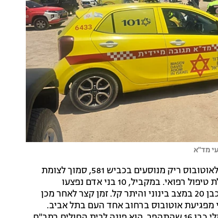
י מד"א
גבר בן 77 נהרג היום (שני) בתאונת דרכים בין רכב פרטי לאוטובוס ריק מנוסעים בכביש 581, סמוך לצומת
מגל שבמזרח השרון. נהג האוטובוס נפצע קל ופונה לקבלת טיפול רפואי. במקביל, 10 בני אדם נפצעו
בהתהפכות אוטובוס באזור מעלה אדומים, מתוכם צעיר כבן 20 במצב בינוני והיתר קל. זמן קצר לאחר מכן
אורח קשה ובינוני מפגיעת אוטובוס ברחוב אחד העם בתל אביב.
בריינה שבגליל התחתון נפצע קשה רוכב טרקטורון חשמלי כבן 16 שהתהפך. הוא פונה לבית החולים רמב"ם