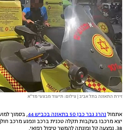
זירת התאונה בתל אביב | צילום: תיעוד מבצעי מד"א
אתמול
נהרג גבר כבן 50 בתאונה בכביש 44
, בסמוך למוש
יצא מרכבו בעקבות תקלה טכנית ברכב ונפגע מרכב חולף
38, נפצעה קל ופונתה להמשך טיפול רפואי.