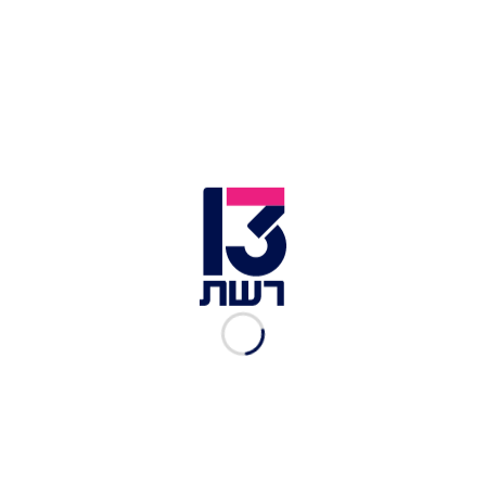
בינתיים בעיר אנחנו רוצים למגר את הנסיעה של הכלים
החשמליים על המדרכות, ולכן פתחנו בפיילוט שיחייב
חברות פרטיות להסדיר מספר רישוי עירוני לכליהם".
אופיר כהן, מנהל הרשות לתחבורה בעיריית תל אביב | צילום:
חדשות 13
עוד בחדשות 13:
חרף סמכותן: עיריות רבות לא אוכפות עבירות אופניים