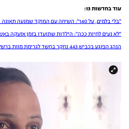
עוד בחדשות 13:
"בלי בלמים, על 140": השיחה עם המוקד שמנעה תאונה • תיעוד
"לא נעים לחיות ככה": הילדות שתועדו בזמן אזעקה באש
הנהג הפוגע בכביש 443 נחקר בחשד לגרימת מוות ברשלנות