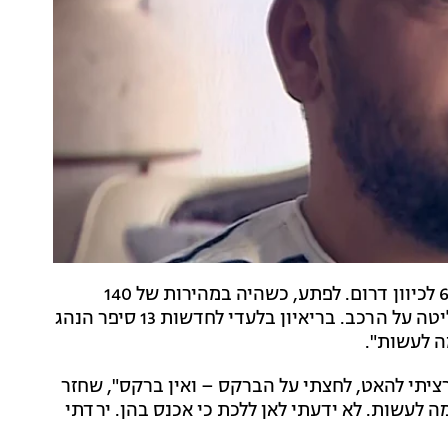
ביום שישי האחרון בלילה, נסע אדם למשפחתו על כביש 6 לכיוון דרום. לפתע, כשהיה במהירות של 140
קמ"ש, הבלמים במכוניתו הפסיקו לעבוד - והוא איבד שליטה על הרכב. בריאיון בלעדי לחדשות 13 סיפר הנהג
ה לעשות".
, היו רכבים לפני ורציתי להאט, לחצתי על הברקס – ואין ברקס", שחזר
ה לעשות. לא ידעתי לאן ללכת כי אכנס בהן. ירדתי