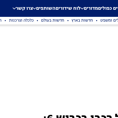
.
Application error: a clien
ים כפולים
מדורים
לוח שידורים
השותפים
צרו קשר
ים ומשפט
חדשות בארץ
חדשות בעולם
כלכלה וצרכנות
ת