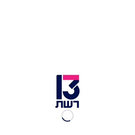
ישראל חוגגת את שער היתרון מול גרמניה | צילום: מתוך
פייסבוק, ההתאחדות לכדורגל בישראל
לאחר ההצלחה ההיסטורית של נבחרת הנוער שסיימה
במקום השלישי במונדיאליטו, נבחרת ישראל הצעירה
בכדורגל (עד גיל 21) סיימה הערב (חמישי) בשוויון 1:1
מול מקבילתה מגרמניה במסגרת המחזור הראשון
בשלב הבתים של היורו על אדמuת גיאורגיה ורומניה.
גרמניה שלטה במתרחש על הדשא ברוב שלבי
המשחק, אך בסיומו חלקה את הנקודות עם ישראל.
כבר בדקה השנייה יוסופה מוקוקו הגרמני נהדף על
ידי השוער דניאל פרץ, ושמחה ישראלית גדולה הגיעה