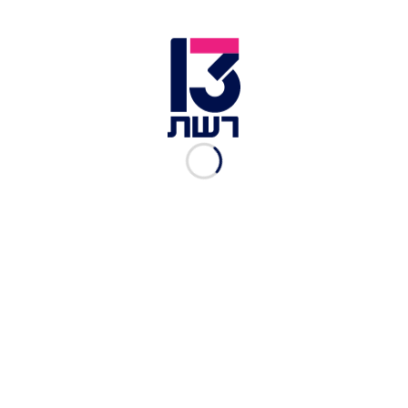
רה"מ נתניהו ושרת התחבורה רגב | צילום: קובי גדעון/ לע״מ
ראש הממשלה בנימין נתניהו ציין במעמד הנחת אבן
הפינה כי "יהיו פה הרבה מנהרות ויש אור בקצה
המנהרה. המטרו מגיע לגוש דן. הבטחנו ואנחנו
מבצעים". עוד הוסיף: "אנחנו מקדמים מערכת להסעת
המונים מתחת ומעל האדמה ב-150 מיליארד שקלים.
כולם יהיו מחוברים. ממזרח למערב מדרום לצפון".
"כשהגעתי לראשות הממשלה ב-1996 השקעתי