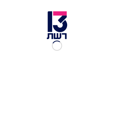
הצליח השוטר להתקרב אליו ולסמן לו לעצור. סגן ניצב
ערד זיתוני, מפקד סיירת האופנועים באגף התנועה,
ציין כי "בנסיעה כזו של אופנוע, בצורה מסוכנת
ובמהירות מופרזת - אין מקום לטעויות".
כתבות נוספות בחדשות 13 >>
ארה"ב: תומך עליונות לבנה נעצר בחשד שתכנן לפוצץ
בית כנסת
אונס בת השבע: 4 חודשים לאחר ששוחרר – קטוסה
קורא לסגירת התיק
פקח נתן דוח לנהג שחנה בחניית נכים – והוכה:
"ניצלתי בנס"