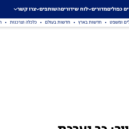
.
Application error: a clien
ים כפולים
מדורים
לוח שידורים
השותפים
צרו קשר
ים ומשפט
חדשות בארץ
חדשות בעולם
כלכלה וצרכנות
ת