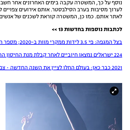
נוסף על כך, המשטרה עקבה בימים האחרונים אחר חשבו
לערוך מסיבות בערב הסילבסטר. אותם אירועים צפויים לה
לאתר אותם. כמו כן, המשטרה קוראת לשכנים של אנשים 
לכתבות נוספות בחדשות 13 >>
בצל המגפה: פי 3.5 לידות ממקרי מוות ב-2020; מספר העולים ירד
224 ישראלים נמצאו חיוביים לאחר קבלת מנת החיסון הראשונה
2021 כבר כאן: בעולם החלו לציין את השנה החדשה • צפו בתמונות