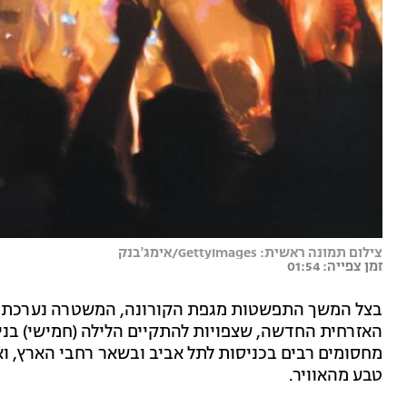
צילום תמונה ראשית: GettyImages/אימג'בנק
זמן צפייה: 01:54
בצל המשך התפשטות מגפת הקורונה, המשטרה נערכת ל
האזרחית החדשה, שצפויות להתקיים הלילה (חמישי) בניג
מחסומים רבים בכניסות לתל אביב ובשאר רחבי הארץ, ו
טבע מהאוויר.