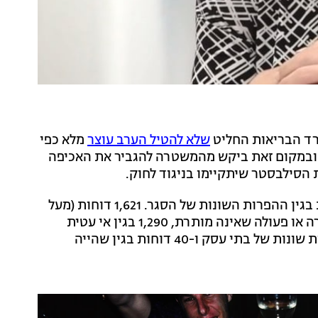
שלא להטיל הערב עוצר
מלא כפי
ובמקום זאת ביקש מהמשטרה להגביר את האכיפה
 הסילבסטר שיתקיימו בניגוד לחוק.
בתוך כך, המשטרה עדכנה כי אתמול נרשמו 3,134 דוחות בגין ההפרות השונות של הסגר. 1,621 דוחות (מעל
חצי מסך ההפרות) ניתנו בגין יציאה ממקום מגורים למטרה או פעולה שאינה מותרת, 1,290 בגין אי עטית
מסכה, 71 דוחות בגין הפרת חובת הבידוד, 84 בגין הפרות שונות של בתי עסק ו-40 דוחות בגין שהייה