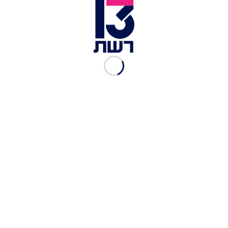
העברנו אותו במהירות לניידת טיפול נמרץ ופינינו אותו
לבית החולים, תוך כדי ביצוע פעולות החייאה
מתקדמות כשמצבו קריטי".
כתבות נוספות בחדשות 13 >>
מקלטים חדשים ועו"סיות נוספות: התוכנית למניעת
אלימות במשפחה
ליברמן: הרבה ח"כים באופוזיציה יעשו הכול כדי למנוע
עוד בחירות
הוחמר האישום נגד השוטר שירה למוות בחברו
לפלוגה לרצח באדישות