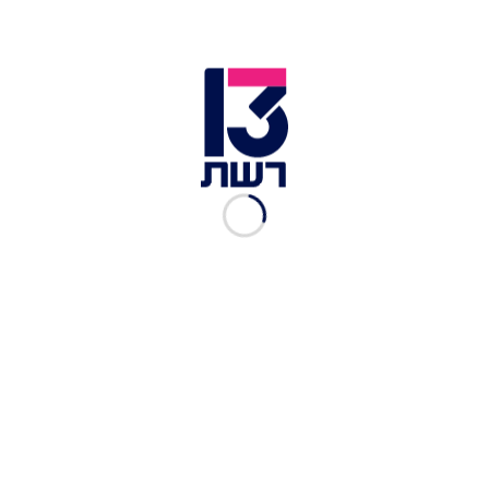
נקרעו מצחוק. חבר שלי הביא אליי את הקופסא ואני
הכנסתי יד, הוצאתי פתק מתוך בערך 14 פתקים
ששמנו שם וכך נתנו את השם לתינוק".
כתבות נוספות בחדשות 13 >>
בלוף הלחם המלא: מי צובע לחם בחום כדי שנחשוב
שהוא בריא?
40 שנה אחרי: כיצד מתייחסים הצעירים באיראן
למשבר בני הערובה?
תיעוד: הפעוטה שנמלטה ברגע האחרון מהבית הבוער
באריאל