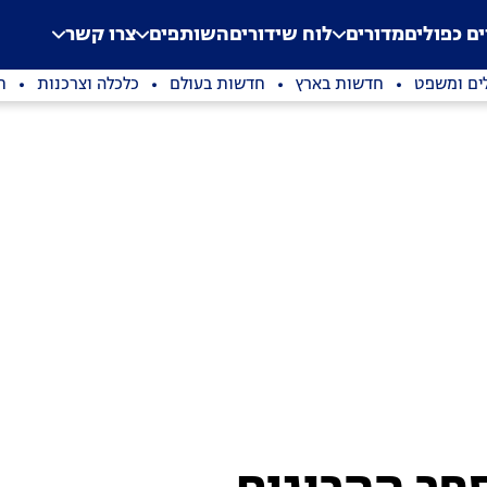
.
Application error: a clien
ים כפולים
מדורים
לוח שידורים
השותפים
צרו קשר
ים ומשפט
חדשות בארץ
חדשות בעולם
כלכלה וצרכנות
ת