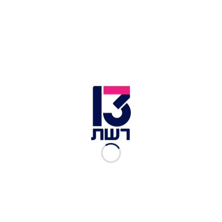
ישי שחר ויעקב וויינשטיין, חובשים באיחוד הצלה,
סיפרו: "מדובר ברוכב אופנוע שסובל מפגיעה רב
מערכתית כתוצאה מתאונה עצמית. בסיוע צוות
אמבולנס של איחוד הצלה הענקנו לו סיוע ראשוני
ולאחר מכן הוא פונה לבית החולים כשמצבו בשלב זה
מוגדר קשה".