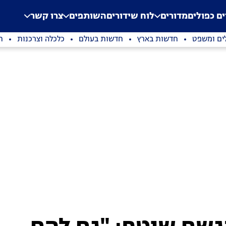
.
Application error: a clien
ים כפולים
מדורים
לוח שידורים
השותפים
צרו קשר
ים ומשפט
חדשות בארץ
חדשות בעולם
כלכלה וצרכנות
ת