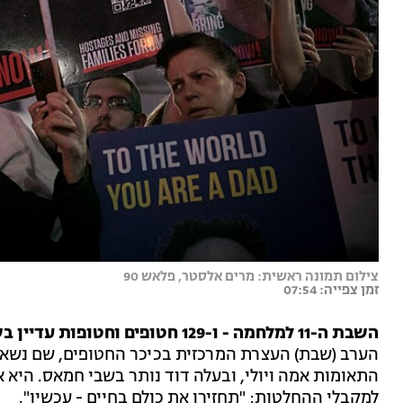
צילום תמונה ראשית: מרים אלסטר, פלאש 90
זמן צפייה: 07:54
השבת ה-11 למלחמה - ו-129 חטופים וחטופות עדיין בשבי חמאס:
הערב (שבת) העצרת המרכזית בכיכר החטופים, שם נשאה 
התאומות אמה ויולי, ובעלה דוד נותר בשבי חמאס. היא 
למקבלי ההחלטות: "תחזירו את כולם בחיים - עכשיו".