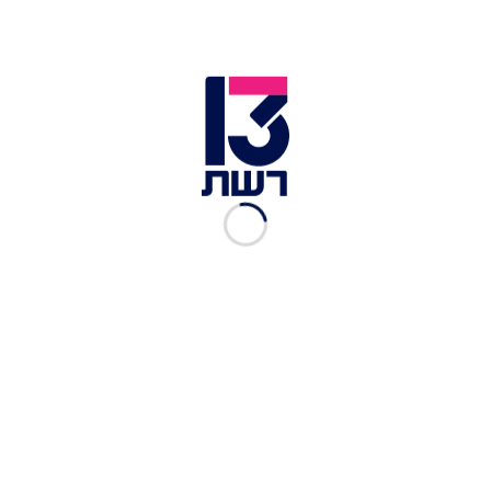
הסודות המקצועיים: "תמיד אחרי האימונים הייתי
נשאר להתאמן עוד 30, 40 דקות. הייתי בועט ובועט
בכדורים עד שהרגל שלי הייתה מתנפחת. זה תמיד
היה החוזק שלי – המהירות והבעיטות. כשאתה לובש
את המדים של ריאל מדריד אתה חייב לנצח. תיקו לא
מספיק. אותו דבר עם נבחרת ברזיל. ברגע שאנחנו
לובשים את המדים של המדינה שלנו, חייבים לנצח".
לכתבות נוספות בנושא >>
"אירוע היסטורי": משחק הכדורגל בין נבחרת סעודיה
לנבחרת הרשות
לראשונה זה 40 שנה: נשים הורשו לצפות במשחק
כדורגל באיראן