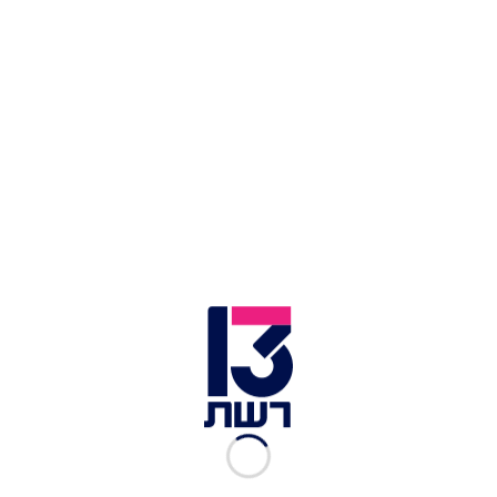
הזירה בבית שמש | צילום: תיעוד מבצעי מד"א
תינוקת כבת שלושה חודשים נפטרה היום (שני) לאחר
שלא התעוררה משנתה בבניין מגורים בבית שמש,
ואותרה מחוסרת הכרה. צוותי מד"א שהוזעקו לזירה
העניקו לה טיפול רפואי ראשוני ופינו אותה לבית
החולים שערי צדק בירושלים, שם נאלצו הרופאים
לקבוע את מותה. לפי עדויות, אחותה הגדולה של
התינוקת ככל הנראה ישנה איתה באותה מיטה ומעכה
אותה בשוגג. המשטרה פתחה בחקירת המקרה.
חובש רפואת חירום במד"א רפאל טולידאנו סיפר: