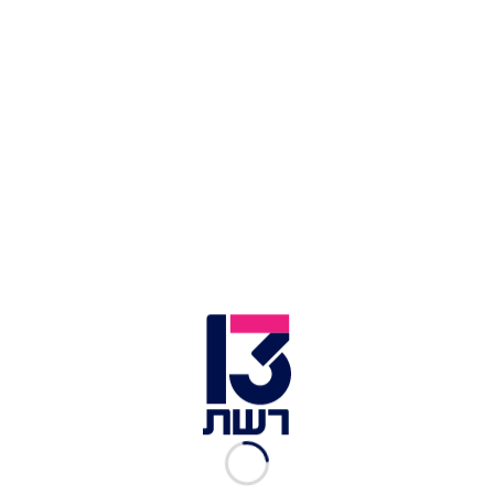
שמדובר בגז ללא ריח לא היו סימנים מקדימים.
בסך הכל נפגעו 17 אנשים באירוע, ומותו של אטיאס
נקבע בבית החולים. מלבד בנו שנפגע באורח בינוני,
שאר האנשים נפגעו באורח קל ופונו גם הם לקבל
טיפול. שניים מהם עדיין מאושפזים במחלקות פנימיות,
ארבעה מטופלים בחדר המיון וכל היתר שוחררו
לביתם.