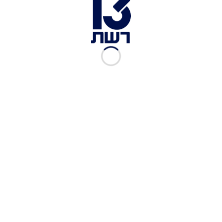
צילום תמונה ראשית: דוברות מד"א
זמן צפייה: 03:01
גבר ואישה נמצאו היום (חמישי) ללא רוח חיים בדירה
בבאר שבע. צוות מד"א שהגיע למקום מצא את הזוג,
כבני 40, ללא רוח חיים - ונאלץ לקבוע את
מותם. שכנים סיפרו כי הגבר פוטר מעבודתו ונכנס
לדיכאון.
פרמדיק שהגיע למקום סיפר כי "כשהגענו למקום
חברנו לכוחות הכיבוי והמשטרה ונכנסנו יחד לדירה
שבתוכה אותרו גבר ואישה כבני 40 מחוסרי הכרה.
ביצענו בדיקות רפואיות, הם היו ללא סימני חיים
ובתוך זמן קצר נקבע מותם".