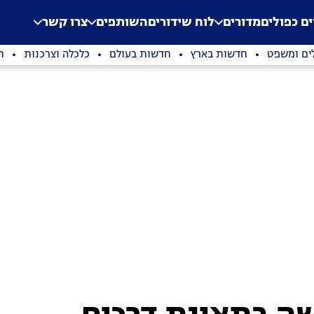
.
Application error: a clien
ים כפולים
מדורים
לוח שידורים
השותפים
צרו קשר
ים ומשפט
חדשות בארץ
חדשות בעולם
כלכלה וצרכנות
ת