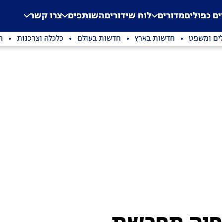
.
Application error: a clien
ים כפולים
מדורים
לוח שידורים
השותפים
צרו קשר
ים ומשפט
חדשות בארץ
חדשות בעולם
כלכלה וצרכנות
ת