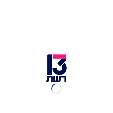
דניאל בלום, סבל מבריונות בצבא | צילום: שימוש לפי סעיף 27א'
לחוק זכויות היוצרים
דובר צה"ל הגיב היום (ראשון) לפוסט שפרסם
בפייסבוק דניאל בלום, חייל משוחרר, שהאשים את
חבריו ליחידה בעוקץ בבריונות והתנכרות חברתית.
נמסר: "עם היוודע המקרה, לפני כשמונה חודשים,
מפקדי היחידה קיימו שיח פיקודי עם החייל, ולאחריו
נערך בירור מקיף ביחידה. המקרה טופל על ידי סגל
המפקדים ביחידת עוקץ, עד לרמת מפקד היחידה".
עוד נכתב בהודעה, כי "צה״ל מגלה אפס סובלנות ליחס
מפלה מכל סוג כלפי כל חייל".