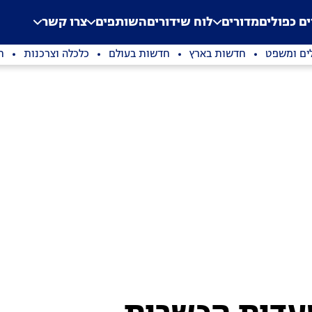
.
Application error: a clien
ים כפולים
מדורים
לוח שידורים
השותפים
צרו קשר
ים ומשפט
חדשות בארץ
חדשות בעולם
כלכלה וצרכנות
ת