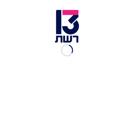
שהלך לעולמו. במכתב ההתנצלות נכתב כי "בחודש
האחרון, יו"ר הדירקטוריון של החברה השתתף
בהפגנה בבני ברק כאדם פרטי ולא במסגרת תפקידו.
היינו אמורים להבהיר זאת מיד לאחר ההפגנה ולהביע
צער בשמנו".