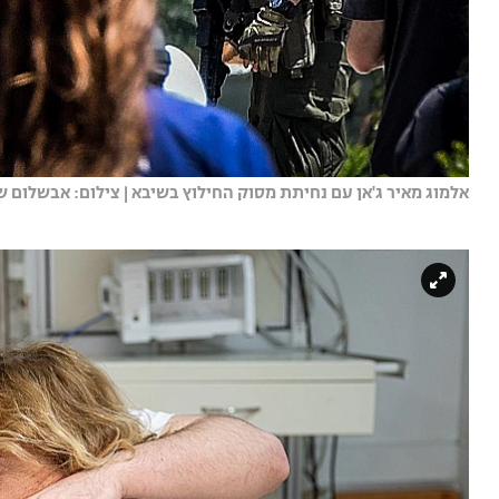
אלמוג מאיר ג'אן עם נחיתת מסוק החילוץ בשיבא | צילום: אבשלום ששו