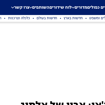
.
Application error: a clien
ים כפולים
מדורים
לוח שידורים
השותפים
צרו קשר
ים ומשפט
חדשות בארץ
חדשות בעולם
כלכלה וצרכנות
ת