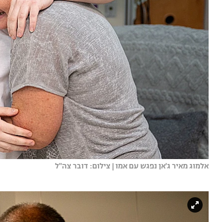
אלמוג מאיר ג'אן נפגש עם אמו | צילום: דובר צה"ל