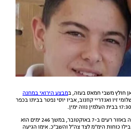
ן חולץ משבי חמאס בעזה, ב
מבצע הירואי במחנה
י זיו ואנדריי קוזנוב, אביו יוסי נפטר בביתו בכפר
אלמוג מאיר ג'אן, בן 22 מאור יהודה, נחטף ממסיבת הנובה באזור רעים ב-7 באוקטובר, במשך 246 ימים הוא
לו כוחות הימ"מ לצד צה"ל והשב"כ. אימו הגיעה