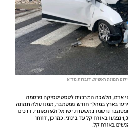
י אדם, הלשכה המרכזית לסטטיסטיקה פרסמה
עו בארץ במהלך חודש ספטמבר, ממנו עולה תמונה
מדאיגה בכל הנוגע לקטל בדרכים. על פי הדוח, בחודש ספטמבר נרשמו במשטרת ישראל 921 תאונות דרכים
קשות, בהן נהרגו 23 אנשים, 123 אנשים נפצעו קשה ו-1,363 נפגעו באורח קל עד בינוני. כמו כן, דווחו