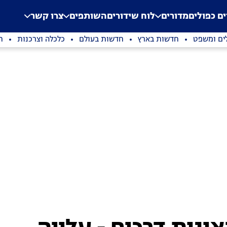
.
Application error: a clien
ים כפולים
מדורים
לוח שידורים
השותפים
צרו קשר
ים ומשפט
חדשות בארץ
חדשות בעולם
כלכלה וצרכנות
ת