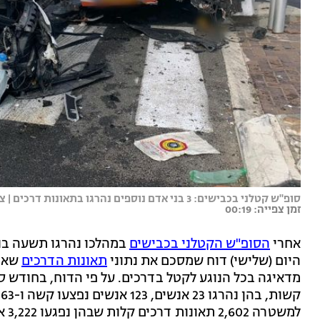
סופ"ש קטלני בכבישים: 3 בני אדם נוספים נהרגו בתאונות דרכים | צילום תמונה ראשית: דוברות מד"א
זמן צפייה: 00:19
אחרי
הסופ"ש הקטלני בכבישים
במהלכו נהרגו תשעה בנ
היום (שלישי) דוח שמסכם את נתוני
תאונות הדרכים
שאיר
למשטרה 2,602 תאונות דרכים קלות שבהן נפגעו 3,222 אנשים באורח קל.