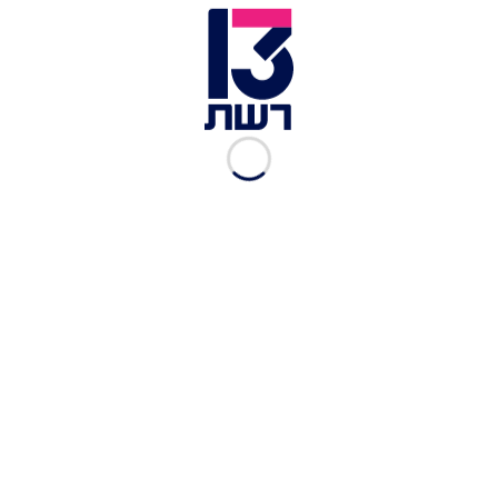
הורג בן אדם", הסביר עזרא את ההחלטה הלא
שגרתית. "אשתי נהרגה בנסיבות טרגיות, אין סיבה
שחיים של עוד בן אדם יהרסו".
עוד בחדשות 13:
כביש 90 האדום: אישה כבת 30 נהרגה בהתנגשות בין
משאית ורכב
למרות ממוצע של הרוג בכל חודש – התוכנית לשדרוג
כביש 90 תקועה
הנערה שנפצעה בתאונה באשקלון שבה נהרגו
אחיותיה – שבה לדבר