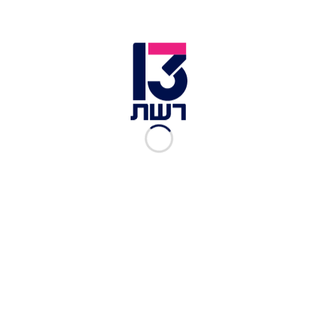
בתוך כך, חקירת נסיבות התאונה, בה רכב מסחרי
התנגש ברכב פרטי שסטה מנתיבו, נמשכות. בשעות
אחר הצהריים, אם המשפחה שהייתה בחודשי היריון
מתקדמים, בתה בת ה-12 וקרובת משפחה נוספת,
נסעו ברכבן על כביש 6. לפי עדויות ראייה, מסיבה
שאינה ברורה לפי שעה, איבדה הנהגת את השליטה
על הרכב, והוא סטה מנתיבו – והתנגש במעקה
הבטיחות שבצידי הדרך.
עוד בחדשות 13:
אסון בכביש 6: אם הרה ובתה בת ה-12 נהרגו בתאונת
דרכים
5 פצועים בתאונה בגליל: בן 7 ובת 40 נפצעו קשה
ופונו במסוק