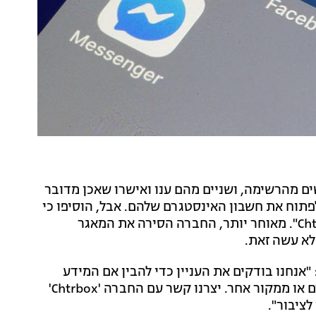
ם מהרשימה, ושניים מהם ענו ואישרו שאכן מדובר
תוח את חשבון האינסטגרם שלהם. אבל, הוסיפו כי
לאף אחד מהם לא הייתה שום מעורבות עם חברת "Chtrbox". מאוחר יותר, החברה הסירה את המאגר
א עשה זאת.
אנחנו בודקים את העניין כדי להבין אם המידע
המתואר, כולל המיילים ומספרי הטלפון, הגיע מאינסטגרם או ממקור אחר. יצרנו קשר עם החברה 'Chtrbox'
לציבור".