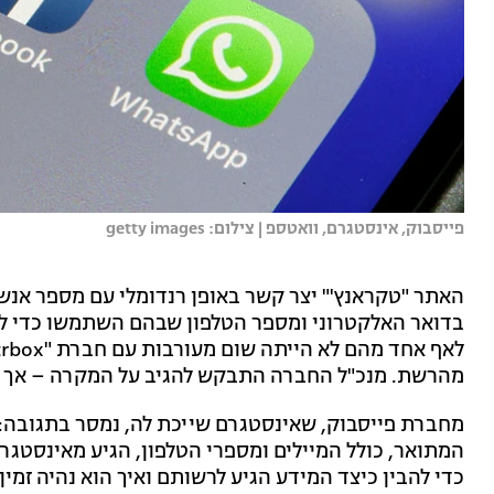
פייסבוק, אינסטגרם, וואטספ | צילום: getty images
האתר "טקראנץ'" יצר קשר באופן רנדומלי עם מספר אנשי
בדואר האלקטרוני ומספר הטלפון שבהם השתמשו כדי לפ
מהרשת. מנכ"ל החברה התבקש להגיב על המקרה – אך ל
מחברת פייסבוק, שאינסטגרם שייכת לה, נמסר בתגובה: "
כדי להבין כיצד המידע הגיע לרשותם ואיך הוא נהיה זמין 