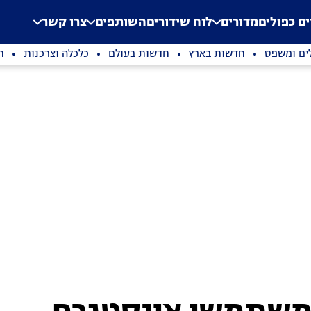
.
Application error: a clien
ים כפולים
מדורים
לוח שידורים
השותפים
צרו קשר
ים ומשפט
חדשות בארץ
חדשות בעולם
כלכלה וצרכנות
ת