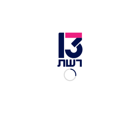
"מדובר במהלך סביבתי משמעותי מאוד הן מבחינת
ההשלכות הסביבתיות והן מבחינת המסר שלנו
כעירייה", אמר רז קינסטליך, ראש עיריית ראשון לציון.
"כל יוזמה שמטיבה עם הסביבה למעשה מטיבה עם
כולנו ומשפרת את איכות החיים. אני משוכנע שגם
הילדים יפנימו את השינוי ויובילו בעצמם מהפכה
בביתם".
כתבות נוספות בחדשות 13 >>
מרגל שהושתל ובדיקת DNA: המידע שסייע ללכידתו
של אל-בגדאדי
נפרדים מהלוויין? חברת יס מקפלת את הצלחות
ומשיקה שת"פ עם אפל
הברזילאים באים: כדורגלני העבר מגיעים למשחק