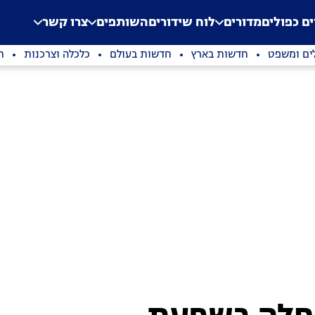
.
Application error: a clien
ים כפולים
מדורים
לוח שידורים
השותפים
צרו קשר
ים ומשפט
חדשות בארץ
חדשות בעולם
כלכלה וצרכנות
ת