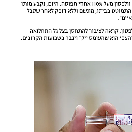
בעקבות תחלואה בשפעת, כאשר השבוע נרשמו במלר"ד וולפסון מעל 110% אחוזי תפוסה. היום, נקבע מותו
 לאחר שהתמוטט בביתו, מונשם וללא דופק לאחר שסבל
יים".
לפסון, קראה לציבור להתחסן בצל גל התחלואה
הצפי הוא שהעומס יילך ויגבר בשבועות הקרובים.