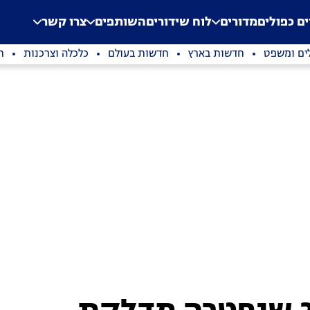
.
Application error: a clien
ים כפולים
מדורים
לוח שידורים
השותפים
צרו קשר
ים ומשפט
חדשות בארץ
חדשות בעולם
כלכלה וצרכנות
ת