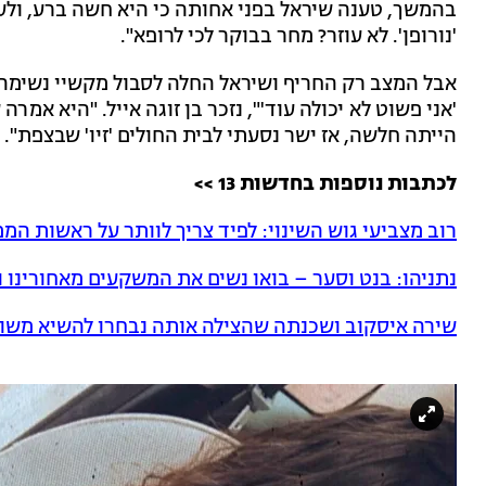
בהמשך, טענה שיראל בפני אחותה כי היא חשה ברע, ולעי
'נורופן'. לא עוזר? מחר בבוקר לכי לרופא".
אבל המצב רק החריף ושיראל החלה לסבול מקשיי נשימה ו
'אני פשוט לא יכולה עוד'", נזכר בן זוגה אייל. "היא אמ
הייתה חלשה, אז ישר נסעתי לבית החולים 'זיו' שבצפת".
לכתבות נוספות בחדשות 13 >>
רוב מצביעי גוש השינוי: לפיד צריך לוותר על ראשות המ
נתניהו: בנט וסער – בואו נשים את המשקעים מאחורינו 
שירה איסקוב ושכנתה שהצילה אותה נבחרו להשיא משו