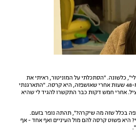
", כלשונה. "הסתכלתי על המוניטור, ראיתי את
הנשימות. המוניטור מצפצף - ואף אחד לא ניגש". פחות מ-48 שעות אחרי שאושפזה, היא קרסה. "התארגנתי
ציל. אחרי חמש דקות כבר התקשרו להגיד לי שהיא
 לפני כמה שעות, ביום שישי ב-14:00. מי ציפה בכלל שזה מה שיקרה?", תהתה נופר בזעם.
 היא פשוט קרסה להם מול העיניים ואף אחד - אף
.